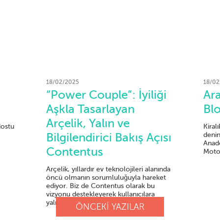
18/02/2025
18/02
“Power Couple”: İyiliği
Ara
Aşkla Tasarlayan
Bl
Arçelik, Yalın ve
dostu
Kiral
denin
Bilgilendirici Bakış Açısı
Anado
Contentus
Motor
Arçelik, yıllardır ev teknolojileri alanında
öncü olmanın sorumluluğuyla hareket
ediyor. Biz de Contentus olarak bu
vizyonu destekleyerek kullanıcılara
yalın...
ÖNCEKİ YAZILAR