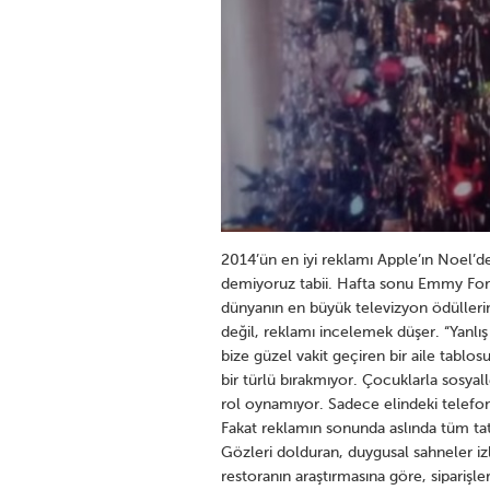
2014’ün en iyi reklamı Apple’ın Noel’d
demiyoruz tabii. Hafta sonu Emmy Fo
dünyanın en büyük televizyon ödüllerin
değil, reklamı incelemek düşer. “Yanl
bize güzel vakit geçiren bir aile tablos
bir türlü bırakmıyor. Çocuklarla sosyal
rol oynamıyor. Sadece elindeki telefon
Fakat reklamın sonunda aslında tüm tati
Gözleri dolduran, duygusal sahneler izl
restoranın araştırmasına göre, siparişle