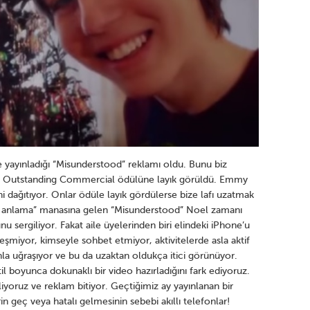
e yayınladığı “Misunderstood” reklamı oldu. Bunu biz
r Outstanding Commercial ödülüne layık görüldü. Emmy
i dağıtıyor. Onlar ödüle layık gördülerse bize lafı uzatmak
ış anlama” manasına gelen “Misunderstood” Noel zamanı
unu sergiliyor. Fakat aile üyelerinden biri elindeki iPhone’u
leşmiyor, kimseyle sohbet etmiyor, aktivitelerde asla aktif
la uğraşıyor ve bu da uzaktan oldukça itici görünüyor.
l boyunca dokunaklı bir video hazırladığını fark ediyoruz.
iyoruz ve reklam bitiyor. Geçtiğimiz ay yayınlanan bir
rin geç veya hatalı gelmesinin sebebi akıllı telefonlar!