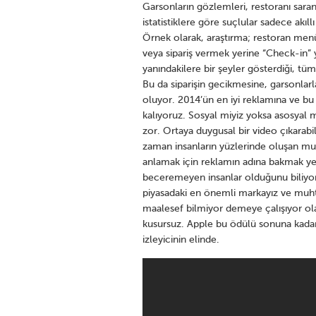
Garsonların gözlemleri, restoranı sara
istatistiklere göre suçlular sadece akıl
Örnek olarak, araştırma; restoran menü
veya sipariş vermek yerine “Check-in” y
yanındakilere bir şeyler gösterdiği, tüm
Bu da siparişin gecikmesine, garsonlarl
oluyor. 2014’ün en iyi reklamına ve b
kalıyoruz. Sosyal miyiz yoksa asosya
zor. Ortaya duygusal bir video çıkarab
zaman insanların yüzlerinde oluşan mu
anlamak için reklamın adına bakmak yet
beceremeyen insanlar olduğunu biliyoru
piyasadaki en önemli markayız ve muht
maalesef bilmiyor demeye çalışıyor ola
kusursuz. Apple bu ödülü sonuna kadar 
izleyicinin elinde.