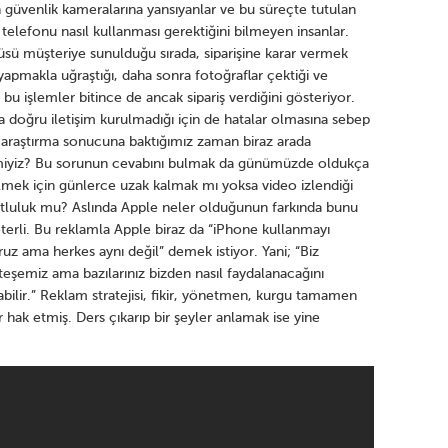
n güvenlik kameralarına yansıyanlar ve bu süreçte tutulan
lı telefonu nasıl kullanması gerektiğini bilmeyen insanlar.
sü müşteriye sunulduğu sırada, siparişine karar vermek
apmakla uğraştığı, daha sonra fotoğraflar çektiği ve
 bu işlemler bitince de ancak sipariş verdiğini gösteriyor.
a doğru iletişim kurulmadığı için de hatalar olmasına sebep
u araştırma sonucuna baktığımız zaman biraz arada
l miyiz? Bu sorunun cevabını bulmak da günümüzde oldukça
ilmek için günlerce uzak kalmak mı yoksa video izlendiği
tluluk mu? Aslında Apple neler olduğunun farkında bunu
erli. Bu reklamla Apple biraz da “iPhone kullanmayı
z ama herkes aynı değil” demek istiyor. Yani; “Biz
eşemiz ama bazılarınız bizden nasıl faydalanacağını
bilir.” Reklam stratejisi, fikir, yönetmen, kurgu tamamen
hak etmiş. Ders çıkarıp bir şeyler anlamak ise yine