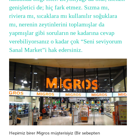
genişletici de; hiç fark etmez. Sızma mı,
riviera mı, sıcaklara mı kullanılır soğuklara
mı, nerenin zeytinlerini toplamışlar da
yapmışlar gibi soruların ne kadarına cevap
verebiliyorsanız o kadar çok “Seni seviyorum
Sanal Market”i hak edersiniz.
Hepimiz birer Migros müşterisiyiz (Bir sebepten