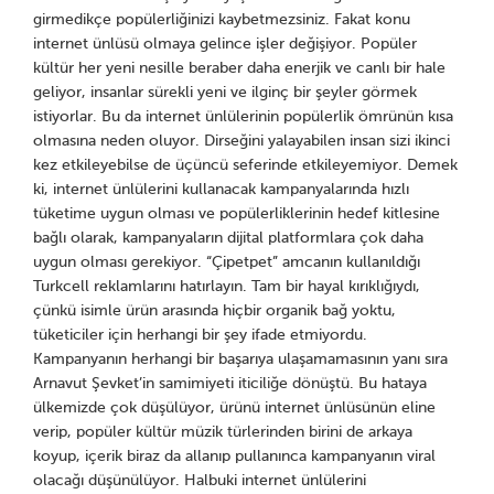
girmedikçe popülerliğinizi kaybetmezsiniz. Fakat konu
internet ünlüsü olmaya gelince işler değişiyor. Popüler
kültür her yeni nesille beraber daha enerjik ve canlı bir hale
geliyor, insanlar sürekli yeni ve ilginç bir şeyler görmek
istiyorlar. Bu da internet ünlülerinin popülerlik ömrünün kısa
olmasına neden oluyor. Dirseğini yalayabilen insan sizi ikinci
kez etkileyebilse de üçüncü seferinde etkileyemiyor. Demek
ki, internet ünlülerini kullanacak kampanyalarında hızlı
tüketime uygun olması ve popülerliklerinin hedef kitlesine
bağlı olarak, kampanyaların dijital platformlara çok daha
uygun olması gerekiyor. “Çipetpet” amcanın kullanıldığı
Turkcell reklamlarını hatırlayın. Tam bir hayal kırıklığıydı,
çünkü isimle ürün arasında hiçbir organik bağ yoktu,
tüketiciler için herhangi bir şey ifade etmiyordu.
Kampanyanın herhangi bir başarıya ulaşamamasının yanı sıra
Arnavut Şevket’in samimiyeti iticiliğe dönüştü. Bu hataya
ülkemizde çok düşülüyor, ürünü internet ünlüsünün eline
verip, popüler kültür müzik türlerinden birini de arkaya
koyup, içerik biraz da allanıp pullanınca kampanyanın viral
olacağı düşünülüyor. Halbuki internet ünlülerini