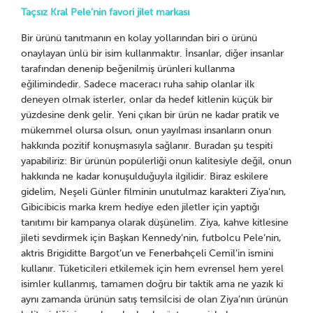
Taçsız Kral Pele’nin favori jilet markası
Bir ürünü tanıtmanın en kolay yollarından biri o ürünü
onaylayan ünlü bir isim kullanmaktır. İnsanlar, diğer insanlar
tarafından denenip beğenilmiş ürünleri kullanma
eğilimindedir. Sadece maceracı ruha sahip olanlar ilk
deneyen olmak isterler, onlar da hedef kitlenin küçük bir
yüzdesine denk gelir. Yeni çıkan bir ürün ne kadar pratik ve
mükemmel olursa olsun, onun yayılması insanların onun
hakkında pozitif konuşmasıyla sağlanır. Buradan şu tespiti
yapabiliriz: Bir ürünün popülerliği onun kalitesiyle değil, onun
hakkında ne kadar konuşulduğuyla ilgilidir. Biraz eskilere
gidelim, Neşeli Günler filminin unutulmaz karakteri Ziya’nın,
Gibicibicis marka krem hediye eden jiletler için yaptığı
tanıtımı bir kampanya olarak düşünelim. Ziya, kahve kitlesine
jileti sevdirmek için Başkan Kennedy’nin, futbolcu Pele’nin,
aktris Brigiditte Bargot’un ve Fenerbahçeli Cemil’in ismini
kullanır. Tüketicileri etkilemek için hem evrensel hem yerel
isimler kullanmış, tamamen doğru bir taktik ama ne yazık ki
aynı zamanda ürünün satış temsilcisi de olan Ziya’nın ürünün