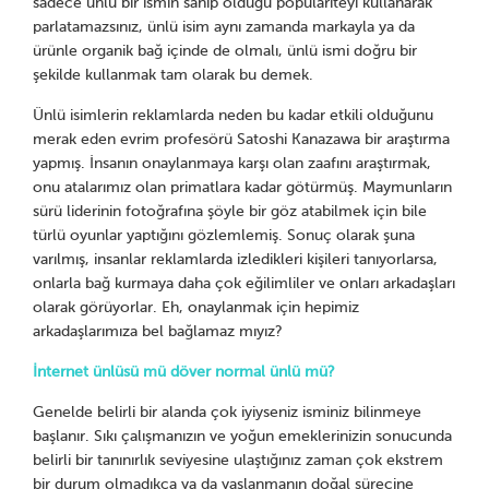
sadece ünlü bir ismin sahip olduğu popülariteyi kullanarak
parlatamazsınız, ünlü isim aynı zamanda markayla ya da
ürünle organik bağ içinde de olmalı, ünlü ismi doğru bir
şekilde kullanmak tam olarak bu demek.
Ünlü isimlerin reklamlarda neden bu kadar etkili olduğunu
merak eden evrim profesörü Satoshi Kanazawa bir araştırma
yapmış. İnsanın onaylanmaya karşı olan zaafını araştırmak,
onu atalarımız olan primatlara kadar götürmüş. Maymunların
sürü liderinin fotoğrafına şöyle bir göz atabilmek için bile
türlü oyunlar yaptığını gözlemlemiş. Sonuç olarak şuna
varılmış, insanlar reklamlarda izledikleri kişileri tanıyorlarsa,
onlarla bağ kurmaya daha çok eğilimliler ve onları arkadaşları
olarak görüyorlar. Eh, onaylanmak için hepimiz
arkadaşlarımıza bel bağlamaz mıyız?
İnternet ünlüsü mü döver normal ünlü mü?
Genelde belirli bir alanda çok iyiyseniz isminiz bilinmeye
başlanır. Sıkı çalışmanızın ve yoğun emeklerinizin sonucunda
belirli bir tanınırlık seviyesine ulaştığınız zaman çok ekstrem
bir durum olmadıkça ya da yaşlanmanın doğal sürecine