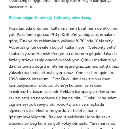
kalitesizliğini uygulamalı olarak göstermesiyle kampanya
başarısız olur.
Reklamcılığın ilk tekniği: Celebrity advertising
Pazarlamada ünlü isim kullanma hem basit hem de etkili bir
yol. Pazarlama gurusu Philip Kotler’in yaptığı araştırmalara
göre, Türkiye’de reklamların yaklaşık % 70’inde “Celebrity
Advertising” de denilen bu yol kullanılıyor. ‘Celebrity Sells’
kitabının yazarı Hamish Pringle bu durumun gitgide daha da
fazla yüzdeye sahip olacağını söylüyor. Çünkü markanızı ya
da ürününüzü doğru isimle birleştirdiğiniz zaman, satışlarınızı
yüksek oranlarda arttırabiliyorsunuz. Yine eskilere gidelim,
1998 yılında Intergum, “First Duo” isimli sakızının reklam
kampanyasında futbolcu Uche’yi kullandı ve reklam
inanılmaz bir başarı kazandı. Reklam kampanyasından sonra
sakızın satışları neredeyse üç katına çıktı. Çünkü Uche sakız
çiğnemeyi çok seviyordu, röportajlarda ve maçlarda
ağzından sakız eksik olmuyordu ve tüketici bunu
gözlemleyebiliyordu. Reklam izleyicisinin Uche ile sakız
arasında bir bağ kurması çok kolay olmuştu. Yani markanızı