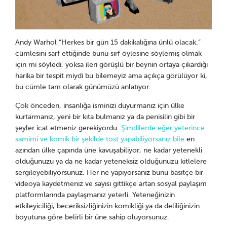
Andy Warhol “Herkes bir gün 15 dakikalığına ünlü olacak.”
cümlesini sarf ettiğinde bunu sırf öylesine söylemiş olmak
için mi söyledi, yoksa ileri görüşlü bir beynin ortaya çıkardığı
harika bir tespit miydi bu bilemeyiz ama açıkça görülüyor ki,
bu cümle tam olarak günümüzü anlatıyor.
Çok önceden, insanlığa isminizi duyurmanız için ülke
kurtarmanız, yeni bir kıta bulmanız ya da penisilin gibi bir
şeyler icat etmeniz gerekiyordu.
Şimdilerde eğer yeterince
samimi ve komik bir şekilde tost yapabiliyorsanız bile
en
azından ülke çapında üne kavuşabiliyor, ne kadar yetenekli
olduğunuzu ya da ne kadar yeteneksiz olduğunuzu kitlelere
sergileyebiliyorsunuz. Her ne yapıyorsanız bunu basitçe bir
videoya kaydetmeniz ve sayısı gittikçe artan sosyal paylaşım
platformlarında paylaşmanız yeterli. Yeteneğinizin
etkileyiciliği, beceriksizliğinizin komikliği ya da deliliğinizin
boyutuna göre belirli bir üne sahip oluyorsunuz.