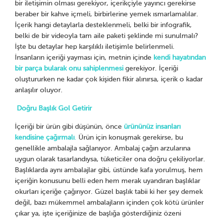
bir iletişimin olması gerekiyor, içerikçiyle yayıncı gerekirse
beraber bir kahve içmeli, birbirlerine yemek ısmarlamalılar.
İçerik hangi detaylarla desteklenmeli, belki bir infografik,
belki de bir videoyla tam aile paketi şeklinde mi sunulmalı?
İşte bu detaylar hep karşılıklı iletişimle belirlenmeli.
İnsanların içeriği yayması için, metnin içinde
kendi hayatından
bir parça bularak onu sahiplenmesi
gerekiyor. İçeriği
oluştururken ne kadar çok kişiden fikir alınırsa, içerik o kadar
anlaşılır oluyor.
Doğru Başlık Gol Getirir
İçeriği bir ürün gibi düşünün, önce
ürününüz insanları
kendisine çağırmalı
.
Ürün için konuşmak gerekirse, bu
genellikle ambalajla sağlanıyor. Ambalaj çağın arzularına
uygun olarak tasarlandıysa, tüketiciler ona doğru çekiliyorlar.
Başlıklarda aynı ambalajlar gibi, üstünde kafa yorulmuş, hem
içeriğin konusunu belli eden hem merak uyandıran başlıklar
okurları içeriğe çağırıyor. Güzel başlık tabii ki her şey demek
değil, bazı mükemmel ambalajların içinden çok kötü ürünler
çıkar ya, işte içeriğinize de başlığa gösterdiğiniz özeni