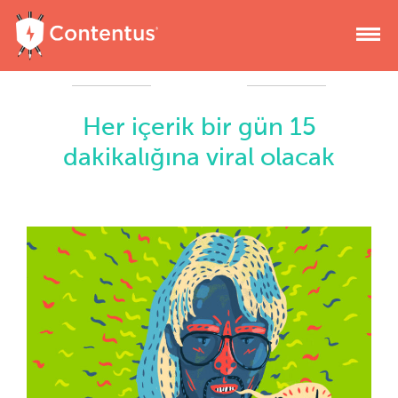
Her içerik bir gün 15
dakikalığına viral olacak