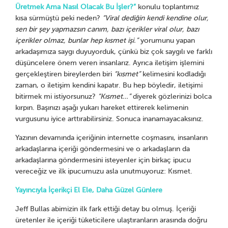
Üretmek Ama Nasıl Olacak Bu İşler?”
konulu toplantımız
kısa sürmüştü peki neden?
“Viral dediğin kendi kendine olur,
sen bir şey yapmazsın canım, bazı içerikler viral olur, bazı
içerikler olmaz, bunlar hep kısmet işi.”
yorumunu yapan
arkadaşımıza saygı duyuyorduk, çünkü biz çok saygılı ve farklı
düşüncelere önem veren insanlarız. Ayrıca iletişim işlemini
gerçekleştiren bireylerden biri
“kısmet”
kelimesini kodladığı
zaman, o iletişim kendini kapatır. Bu hep böyledir, iletişimi
bitirmek mi istiyorsunuz?
“Kısmet…”
diyerek gözlerinizi bolca
kırpın. Başınızı aşağı yukarı hareket ettirerek kelimenin
vurgusunu iyice arttırabilirsiniz. Sonuca inanamayacaksınız.
Yazının devamında içeriğinin internette coşmasını, insanların
arkadaşlarına içeriği göndermesini ve o arkadaşların da
arkadaşlarına göndermesini isteyenler için birkaç ipucu
vereceğiz ve ilk ipucumuzu asla unutmuyoruz: Kısmet.
Yayıncıyla İçerikçi El Ele, Daha Güzel Günlere
Jeff Bullas abimizin ilk fark ettiği detay bu olmuş. İçeriği
üretenler ile içeriği tüketicilere ulaştıranların arasında doğru