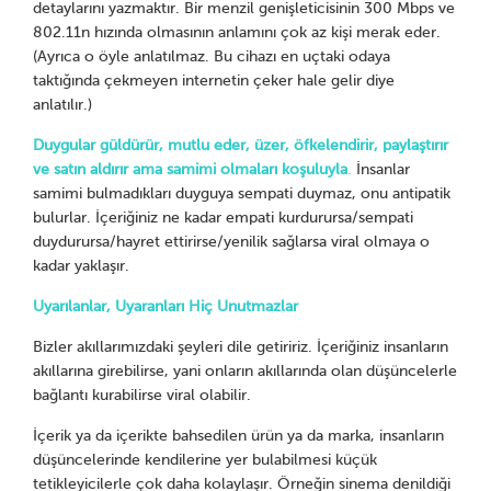
detaylarını yazmaktır. Bir menzil genişleticisinin 300 Mbps ve
802.11n hızında olmasının anlamını çok az kişi merak eder.
(Ayrıca o öyle anlatılmaz. Bu cihazı en uçtaki odaya
taktığında çekmeyen internetin çeker hale gelir diye
anlatılır.)
Duygular güldürür, mutlu eder, üzer, öfkelendirir, paylaştırır
ve satın aldırır ama samimi olmaları koşuluyla
.
İnsanlar
samimi bulmadıkları duyguya sempati duymaz, onu antipatik
bulurlar. İçeriğiniz ne kadar empati kurdurursa/sempati
duydurursa/hayret ettirirse/yenilik sağlarsa viral olmaya o
kadar yaklaşır.
Uyarılanlar, Uyaranları Hiç Unutmazlar
Bizler akıllarımızdaki şeyleri dile getiririz. İçeriğiniz insanların
akıllarına girebilirse, yani onların akıllarında olan düşüncelerle
bağlantı kurabilirse viral olabilir.
İçerik ya da içerikte bahsedilen ürün ya da marka, insanların
düşüncelerinde kendilerine yer bulabilmesi küçük
tetikleyicilerle çok daha kolaylaşır. Örneğin sinema denildiği