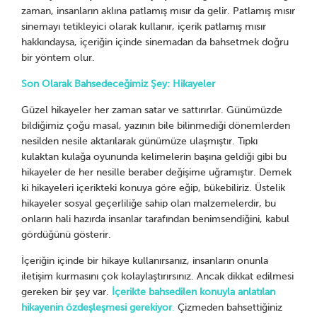
zaman, insanların aklına patlamış mısır da gelir. Patlamış mısır
sinemayı tetikleyici olarak kullanır, içerik patlamış mısır
hakkındaysa, içeriğin içinde sinemadan da bahsetmek doğru
bir yöntem olur.
Son Olarak Bahsedeceğimiz Şey: Hikayeler
Güzel hikayeler her zaman satar ve sattırırlar. Günümüzde
bildiğimiz çoğu masal, yazının bile bilinmediği dönemlerden
nesilden nesile aktarılarak günümüze ulaşmıştır. Tıpkı
kulaktan kulağa oyununda kelimelerin başına geldiği gibi bu
hikayeler de her nesille beraber değişime uğramıştır. Demek
ki hikayeleri içerikteki konuya göre eğip, bükebiliriz. Üstelik
hikayeler sosyal geçerliliğe sahip olan malzemelerdir, bu
onların hali hazırda insanlar tarafından benimsendiğini, kabul
gördüğünü gösterir.
İçeriğin içinde bir hikaye kullanırsanız, insanların onunla
iletişim kurmasını çok kolaylaştırırsınız. Ancak dikkat edilmesi
gereken bir şey var.
İçerikte bahsedilen konuyla anlatılan
hikayenin özdeşleşmesi gerekiyor
.
Çizmeden bahsettiğiniz