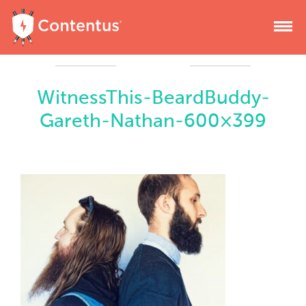
WitnessThis-BeardBuddy-
Gareth-Nathan-600×399