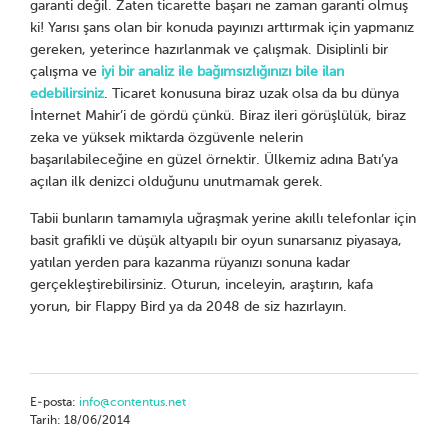
garanti değil. Zaten ticarette başarı ne zaman garanti olmuş
ki! Yarısı şans olan bir konuda payınızı arttırmak için yapmanız
gereken, yeterince hazırlanmak ve çalışmak. Disiplinli bir
çalışma ve
iyi bir analiz ile bağımsızlığınızı bile ilan
edebilirsiniz
. Ticaret konusuna biraz uzak olsa da bu dünya
İnternet Mahir’i de gördü çünkü. Biraz ileri görüşlülük, biraz
zeka ve yüksek miktarda özgüvenle nelerin
başarılabileceğine en güzel örnektir. Ülkemiz adına Batı’ya
açılan ilk denizci olduğunu unutmamak gerek.
Tabii bunların tamamıyla uğraşmak yerine akıllı telefonlar için
basit grafikli ve düşük altyapılı bir oyun sunarsanız piyasaya,
yatılan yerden para kazanma rüyanızı sonuna kadar
gerçekleştirebilirsiniz. Oturun, inceleyin, araştırın, kafa
yorun, bir Flappy Bird ya da 2048 de siz hazırlayın.
E-posta:
info@contentus.net
Tarih: 18/06/2014