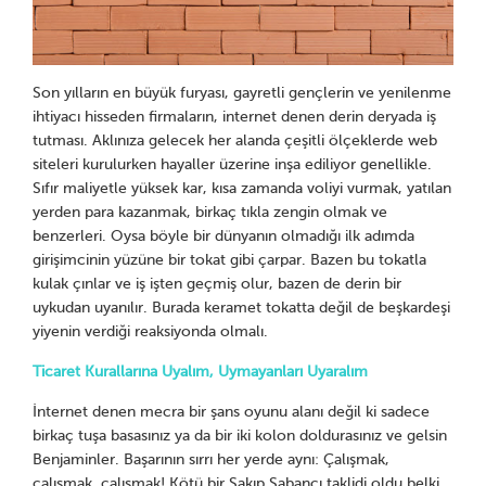
Son yılların en büyük furyası, gayretli gençlerin ve yenilenme
ihtiyacı hisseden firmaların, internet denen derin deryada iş
tutması. Aklınıza gelecek her alanda çeşitli ölçeklerde web
siteleri kurulurken hayaller üzerine inşa ediliyor genellikle.
Sıfır maliyetle yüksek kar, kısa zamanda voliyi vurmak, yatılan
yerden para kazanmak, birkaç tıkla zengin olmak ve
benzerleri. Oysa böyle bir dünyanın olmadığı ilk adımda
girişimcinin yüzüne bir tokat gibi çarpar. Bazen bu tokatla
kulak çınlar ve iş işten geçmiş olur, bazen de derin bir
uykudan uyanılır. Burada keramet tokatta değil de beşkardeşi
yiyenin verdiği reaksiyonda olmalı.
Ticaret Kurallarına Uyalım, Uymayanları Uyaralım
İnternet denen mecra bir şans oyunu alanı değil ki sadece
birkaç tuşa basasınız ya da bir iki kolon doldurasınız ve gelsin
Benjaminler. Başarının sırrı her yerde aynı: Çalışmak,
çalışmak, çalışmak! Kötü bir Sakıp Sabancı taklidi oldu belki