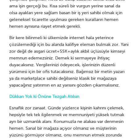
ama işin gerçeği bu. Kısa süreli bir vurgun yerine sanal da
olsa ayakları yere sağlam basan bir iş yeri sahibi olmak için
geleneksel ticarette uyulması gereken kuralların hemen
hemen aynısına riayet etmek gerekli.
Bir kere bilinmeli ki ülkemizde internet hala yeterince
çözülemediği için bu alanda kalifiye eleman bulmak zor. Yani
zor değil de asgari ücret+SSK+aylık akbil üçlüsüyle kimseyi
memnun edemezsiniz. Demek ki sermayeye ihtiyaç
duyacaksınız. Vergilerinizi ödeyecek, işlerinizin düzenli
yürümesi için bir ofis tutacaksınız. Bağımsız bir metin yazarı
ya da marketplace sahibi değilseniz klasik bir mağazaya
yapacağınız yatırımın en az yarısını gözden çıkarmalısınız.
Dükkan Yok ki Önüne Tezgah Atılsın
Esnaflık zor zanaat. Günde yüzlerce kişinin kahrını çekmek,
hepsiyle tek tek ilgilenmek ve memnuniyeti yüksek tutmak
ayrı bir uzmanlık alanı. Konumuzla ne alakası var denmesin
hemen. Sanal bir mağaza açıyor olmanız ve müşterinin
yüzünü görmüyor olmanız, onu memnun etmek zorunda