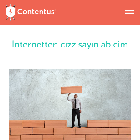
İnternetten cızz sayın abicim