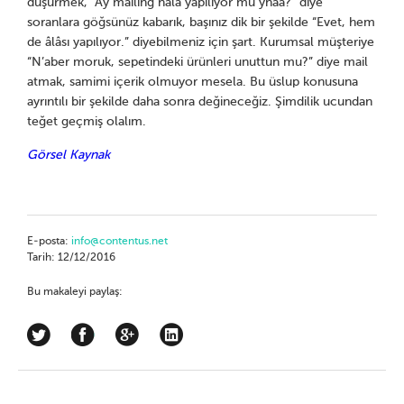
düşürmek, “Ay mailing hâlâ yapılıyor mu yhaa?” diye
soranlara göğsünüz kabarık, başınız dik bir şekilde “Evet, hem
de âlâsı yapılıyor.” diyebilmeniz için şart. Kurumsal müşteriye
“N’aber moruk, sepetindeki ürünleri unuttun mu?” diye mail
atmak, samimi içerik olmuyor mesela. Bu üslup konusuna
ayrıntılı bir şekilde daha sonra değineceğiz. Şimdilik ucundan
teğet geçmiş olalım.
Görsel Kaynak
E-posta:
info@contentus.net
Tarih: 12/12/2016
Bu makaleyi paylaş: