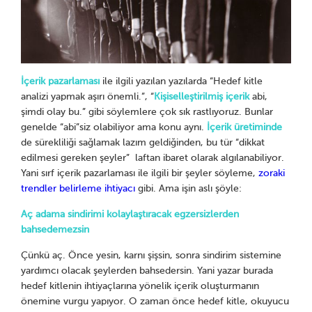
İçerik pazarlaması
ile ilgili yazılan yazılarda “Hedef kitle
analizi yapmak aşırı önemli.”, “
Kişiselleştirilmiş içerik
abi,
şimdi olay bu.” gibi söylemlere çok sık rastlıyoruz. Bunlar
genelde “abi”siz olabiliyor ama konu aynı.
İçerik üretiminde
de sürekliliği sağlamak lazım geldiğinden, bu tür “dikkat
edilmesi gereken şeyler” laftan ibaret olarak algılanabiliyor.
Yani sırf içerik pazarlaması ile ilgili bir şeyler söyleme,
zoraki
trendler belirleme ihtiyacı
gibi. Ama işin aslı şöyle:
Aç adama sindirimi kolaylaştıracak egzersizlerden
bahsedemezsin
Çünkü aç. Önce yesin, karnı şişsin, sonra sindirim sistemine
yardımcı olacak şeylerden bahsedersin. Yani yazar burada
hedef kitlenin ihtiyaçlarına yönelik içerik oluşturmanın
önemine vurgu yapıyor. O zaman önce hedef kitle, okuyucu