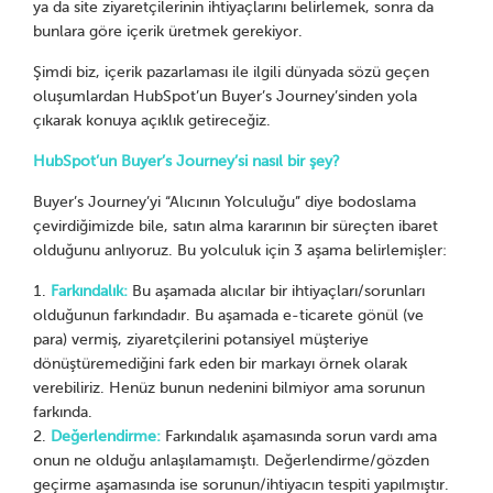
ya da site ziyaretçilerinin ihtiyaçlarını belirlemek, sonra da
bunlara göre içerik üretmek gerekiyor.
Şimdi biz, içerik pazarlaması ile ilgili dünyada sözü geçen
oluşumlardan HubSpot’un Buyer’s Journey’sinden yola
çıkarak konuya açıklık getireceğiz.
HubSpot’un Buyer’s Journey’si nasıl bir şey?
Buyer’s Journey’yi “Alıcının Yolculuğu” diye bodoslama
çevirdiğimizde bile, satın alma kararının bir süreçten ibaret
olduğunu anlıyoruz. Bu yolculuk için 3 aşama belirlemişler:
Farkındalık:
Bu aşamada alıcılar bir ihtiyaçları/sorunları
olduğunun farkındadır. Bu aşamada e-ticarete gönül (ve
para) vermiş, ziyaretçilerini potansiyel müşteriye
dönüştüremediğini fark eden bir markayı örnek olarak
verebiliriz. Henüz bunun nedenini bilmiyor ama sorunun
farkında.
Değerlendirme:
Farkındalık aşamasında sorun vardı ama
onun ne olduğu anlaşılamamıştı. Değerlendirme/gözden
geçirme aşamasında ise sorunun/ihtiyacın tespiti yapılmıştır.