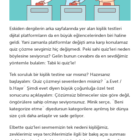
Eskiden dergilerin arka sayfalarında yer alan kişilik testleri
dijital platformların da en büyük eğlencelerinden biri haline
geldi. Yani zamanla platformlar değişti ama karşı konulamaz
quiz çözme sevgimiz hiç değişmedi. Peki sahi quiz’leri neden
böylesine seviyoruz? Gelin bunun cevabını da en sevdiğimiz
yöntemle bulalım: Tabii ki quiz’le!
Tek soruluk bir kişilik testine var mısınız? Hazırsanız
başlayalım: Quiz çözmeyi sevenlerden misiniz? ¨a.Evet /
b.Hayır¨ Şimdi evet diyen büyük çoğunluğa özel test
sonucunu açıklayalım: Çözümsüz bilmeceler size göre değil,
öngörülere sahip olmayı seviyorsunuz. Minik serçe, ¨Beni
kategorize etme¨ diyedursun kategorilere ayrılmış bir dünya
size çok daha anlaşılır ve sade geliyor.
Elbette quiz’leri sevmemizin tek nedeni kişiliğimiz,
zevklerimiz veya tercihlerimizle ilgili bir bakış açısı sunması