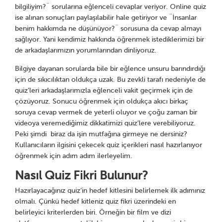
bilgiliyim?¨ sorularına eğlenceli cevaplar veriyor. Online quiz
ise alınan sonuçları paylaşılabilir hale getiriyor ve ¨İnsanlar
benim hakkımda ne düşünüyor?¨ sorusuna da cevap almayı
sağlıyor. Yani kendimiz hakkında öğrenmek istediklerimizi bir
de arkadaşlarımızın yorumlarından dinliyoruz.
Bilgiye dayanan sorularda bile bir eğlence unsuru barındırdığı
için de sıkıcılıktan oldukça uzak. Bu zevkli tarafı nedeniyle de
quiz’leri arkadaşlarımızla eğlenceli vakit geçirmek için de
çözüyoruz. Sonucu öğrenmek için oldukça akıcı birkaç
soruya cevap vermek de yeterli oluyor ve çoğu zaman bir
videoya veremediğimiz dikkatimizi quiz’lere verebiliyoruz.
Peki şimdi biraz da işin mutfağına girmeye ne dersiniz?
Kullanıcıların ilgisini çekecek quiz içerikleri nasıl hazırlanıyor
öğrenmek için adım adım ilerleyelim.
Nasıl Quiz Fikri Bulunur?
Hazırlayacağınız quiz’in hedef kitlesini belirlemek ilk adımınız
olmalı. Çünkü hedef kitleniz quiz fikri üzerindeki en
belirleyici kriterlerden biri. Örneğin bir film ve dizi