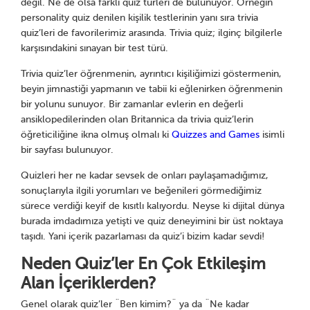
değil. Ne de olsa farklı quiz türleri de bulunuyor. Örneğin
personality quiz denilen kişilik testlerinin yanı sıra trivia
quiz’leri de favorilerimiz arasında. Trivia quiz; ilginç bilgilerle
karşısındakini sınayan bir test türü.
Trivia quiz’ler öğrenmenin, ayrıntıcı kişiliğimizi göstermenin,
beyin jimnastiği yapmanın ve tabii ki eğlenirken öğrenmenin
bir yolunu sunuyor. Bir zamanlar evlerin en değerli
ansiklopedilerinden olan Britannica da trivia quiz’lerin
öğreticiliğine ikna olmuş olmalı ki
Quizzes and Games
isimli
bir sayfası bulunuyor.
Quizleri her ne kadar sevsek de onları paylaşamadığımız,
sonuçlarıyla ilgili yorumları ve beğenileri görmediğimiz
sürece verdiği keyif de kısıtlı kalıyordu. Neyse ki dijital dünya
burada imdadımıza yetişti ve quiz deneyimini bir üst noktaya
taşıdı. Yani içerik pazarlaması da quiz’i bizim kadar sevdi!
Neden Quiz’ler En Çok Etkileşim
Alan İçeriklerden?
Genel olarak quiz’ler ¨Ben kimim?¨ ya da ¨Ne kadar