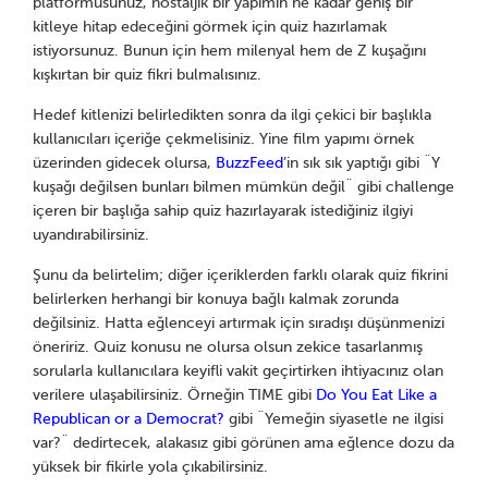
platformusunuz, nostaljik bir yapımın ne kadar geniş bir
kitleye hitap edeceğini görmek için quiz hazırlamak
istiyorsunuz. Bunun için hem milenyal hem de Z kuşağını
kışkırtan bir quiz fikri bulmalısınız.
Hedef kitlenizi belirledikten sonra da ilgi çekici bir başlıkla
kullanıcıları içeriğe çekmelisiniz. Yine film yapımı örnek
üzerinden gidecek olursa,
BuzzFeed
’in sık sık yaptığı gibi ¨Y
kuşağı değilsen bunları bilmen mümkün değil¨ gibi challenge
içeren bir başlığa sahip quiz hazırlayarak istediğiniz ilgiyi
uyandırabilirsiniz.
Şunu da belirtelim; diğer içeriklerden farklı olarak quiz fikrini
belirlerken herhangi bir konuya bağlı kalmak zorunda
değilsiniz. Hatta eğlenceyi artırmak için sıradışı düşünmenizi
öneririz. Quiz konusu ne olursa olsun zekice tasarlanmış
sorularla kullanıcılara keyifli vakit geçirtirken ihtiyacınız olan
verilere ulaşabilirsiniz. Örneğin TIME gibi
Do You Eat Like a
Republican or a Democrat?
gibi ¨Yemeğin siyasetle ne ilgisi
var?¨ dedirtecek, alakasız gibi görünen ama eğlence dozu da
yüksek bir fikirle yola çıkabilirsiniz.