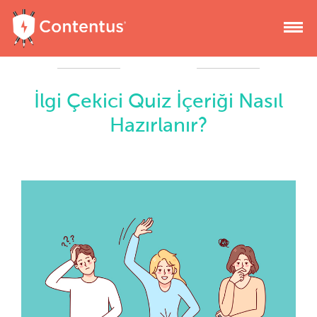
İlgi Çekici Quiz İçeriği Nasıl
Hazırlanır?