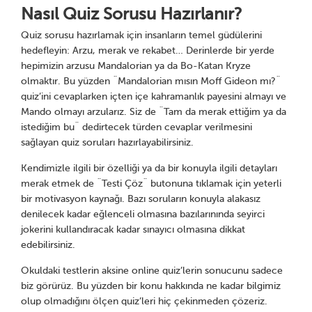
Nasıl Quiz Sorusu Hazırlanır?
Quiz sorusu hazırlamak için insanların temel güdülerini
hedefleyin: Arzu, merak ve rekabet… Derinlerde bir yerde
hepimizin arzusu Mandalorian ya da Bo-Katan Kryze
olmaktır. Bu yüzden ¨Mandalorian mısın Moff Gideon mı?¨
quiz’ini cevaplarken içten içe kahramanlık payesini almayı ve
Mando olmayı arzularız. Siz de ¨Tam da merak ettiğim ya da
istediğim bu¨ dedirtecek türden cevaplar verilmesini
sağlayan quiz soruları hazırlayabilirsiniz.
Kendimizle ilgili bir özelliği ya da bir konuyla ilgili detayları
merak etmek de ¨Testi Çöz¨ butonuna tıklamak için yeterli
bir motivasyon kaynağı. Bazı soruların konuyla alakasız
denilecek kadar eğlenceli olmasına bazılarınında seyirci
jokerini kullandıracak kadar sınayıcı olmasına dikkat
edebilirsiniz.
Okuldaki testlerin aksine online quiz’lerin sonucunu sadece
biz görürüz. Bu yüzden bir konu hakkında ne kadar bilgimiz
olup olmadığını ölçen quiz’leri hiç çekinmeden çözeriz.