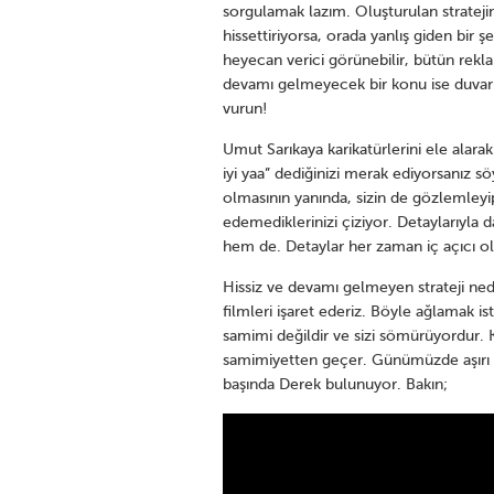
sorgulamak lazım. Oluşturulan stratejin
hissettiriyorsa, orada yanlış giden bir 
heyecan verici görünebilir, bütün rekla
devamı gelmeyecek bir konu ise duvarla
vurun!
Umut Sarıkaya karikatürlerini ele alara
iyi yaa” dediğinizi merak ediyorsanız 
olmasının yanında, sizin de gözlemleyip 
edemediklerinizi çiziyor. Detaylarıyla d
hem de. Detaylar her zaman iç açıcı ol
Hissiz ve devamı gelmeyen strateji nedir
filmleri işaret ederiz. Böyle ağlamak is
samimi değildir ve sizi sömürüyordur. 
samimiyetten geçer. Günümüzde aşırı d
başında Derek bulunuyor. Bakın;