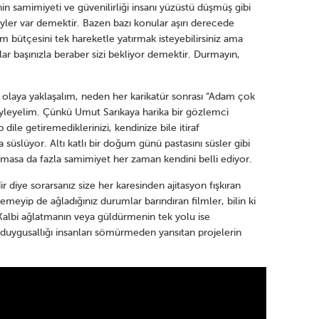
in samimiyeti ve güvenilirliği insanı yüzüstü düşmüş gibi
şeyler var demektir. Bazen bazı konular aşırı derecede
m bütçesini tek hareketle yatırmak isteyebilirsiniz ama
r başınızla beraber sizi bekliyor demektir. Durmayın,
k olaya yaklaşalım, neden her karikatür sonrası “Adam çok
söyleyelim. Çünkü Umut Sarıkaya harika bir gözlemci
dile getiremediklerinizi, kendinize bile itiraf
a süslüyor. Altı katlı bir doğum günü pastasını süsler gibi
masa da fazla samimiyet her zaman kendini belli ediyor.
 diye sorarsanız size her karesinden ajitasyon fışkıran
temeyip de ağladığınız durumlar barındıran filmler, bilin ki
Kalbi ağlatmanın veya güldürmenin tek yolu ise
uygusallığı insanları sömürmeden yansıtan projelerin