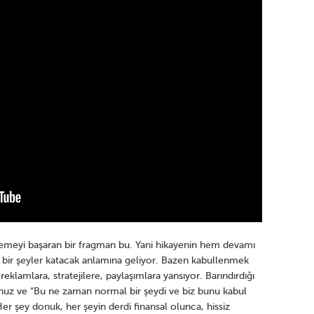
lemeyi başaran bir fragman bu. Yani hikayenin hem devamı
bir şeyler katacak anlamına geliyor. Bazen kabullenmek
eklamlara, stratejilere, paylaşımlara yansıyor. Barındırdığı
sunuz ve “Bu ne zaman normal bir şeydi ve biz bunu kabul
Her şey donuk, her şeyin derdi finansal olunca, hissiz