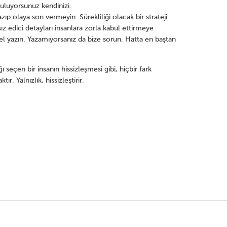
buluyorsunuz kendinizi.
ıp olaya son vermeyin. Sürekliliği olacak bir strateji
z edici detayları insanlara zorla kabul ettirmeye
l yazın. Yazamıyorsanız da bize sorun. Hatta en baştan
ğı seçen bir insanın hissizleşmesi gibi, hiçbir fark
r. Yalnızlık, hissizleştirir.