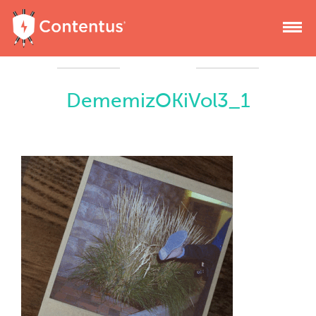
DememizOKiVol3_1